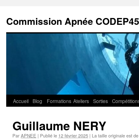
Commission Apnée CODEP4
Aller
Accueil
Blog
Formations
Ateliers
Sorties
Compétition
au
Guillaume NERY
contenu
Par
APNEE
|
Publié le
12 février 2025
|
La taille originale est d